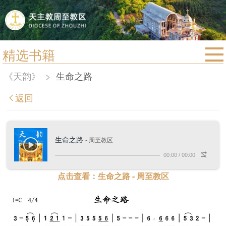
精选书籍
首页
《天韵》
>
生命之路
宗教法规
返回
教区动态
教区简介
生命之路
- 周至教区
信仰文萃
00:00
/
00:00
教会圣月
点击查看：生命之路 - 周至教区