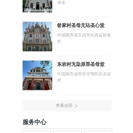
省道
昝家村圣母无玷圣心堂
中国陕西省宝鸡市扶风县昝家
村
东岩村无染原罪圣母堂
中国陕西省西安市鄠邑区东岩
村
服务中心