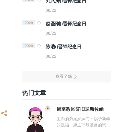
刘武涛()晋铎纪念日
08/22
2020
赵圣刚()晋铎纪念日
08/22
2020
陈浩()晋铎纪念日
08/22
热门文章
周至教区辞旧迎新牧函
主内的弟兄姊妹们：赐予新年
的祝福！愿主耶稣基督的恩
宠，与你们的心灵同在！（费