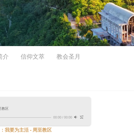
简介
信仰文萃
教会圣月
周至教区
00:00
/
00:00
：我要为主活 - 周至教区