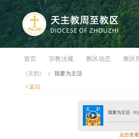
首页
宗教法规
教区动态
教区
《天韵》
>
我要为主活
返回
我要为主活
- 
点击查看