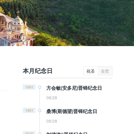
本月纪念日
祝圣
去世
1991
方会敏(安多尼)晋铎纪念日
08/28
1991
桑博(斯德望)晋铎纪念日
08/28
2020