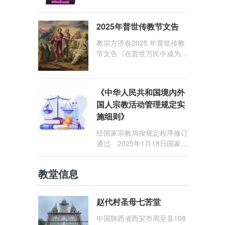
1: 25） 我愿问候那些在劳苦
和负重担之中与基督同行的你
2025年普世传教节文告
们，愿临在的救主基督安慰你
们，并圣化你们的生活，作为
教宗方济各2025 年普世传教
祝贺祂诞辰的珍贵礼品。
节文告《在普世万民中成为怀
着希望的传教士》
《中华人民共和国境内外
国人宗教活动管理规定实
施细则》
经国家宗教局按规定程序修订
通过 2025年1月18日国家宗
教局令第23号公布 自2025
年5月1日起施行
教堂信息
赵代村圣母七苦堂
中国陕西省西安市周至县108