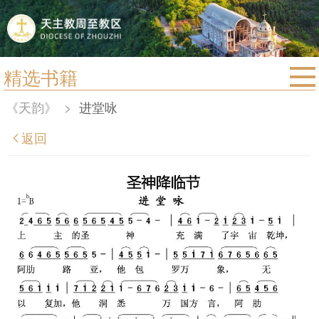
精选书籍
首页
《天韵》
>
进堂咏
宗教法规
返回
教区动态
教区简介
信仰文萃
教会圣月