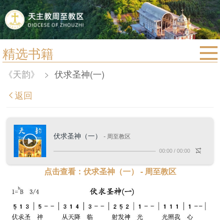
精选书籍
首页
《天韵》
>
伏求圣神(一)
宗教法规
返回
教区动态
教区简介
伏求圣神（一）
- 周至教区
信仰文萃
00:00
/
00:00
教会圣月
点击查看：伏求圣神（一） - 周至教区