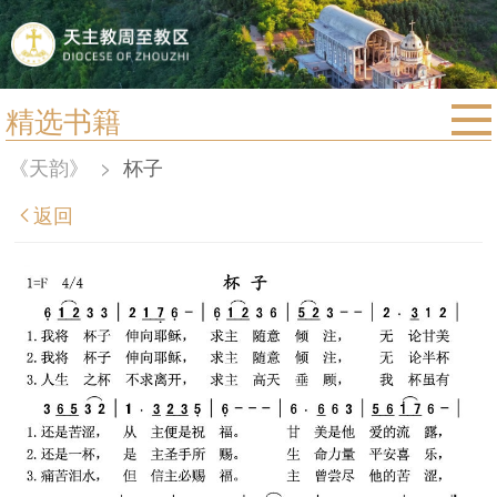
精选书籍
首页
《天韵》
>
杯子
宗教法规
返回
教区动态
教区简介
信仰文萃
教会圣月