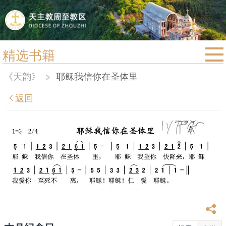
精选书籍
首页
《天韵》
>
耶稣我信你在圣体里
宗教法规
返回
教区动态
教区简介
信仰文萃
教会圣月