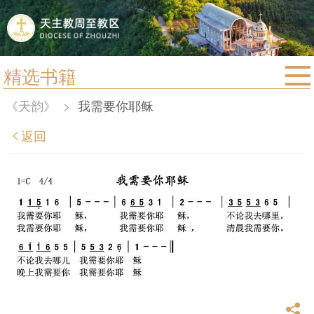
精选书籍
首页
《天韵》
>
我需要你耶稣
宗教法规
返回
教区动态
教区简介
信仰文萃
教会圣月