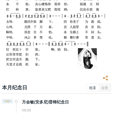
本月纪念日
祝圣
去世
1991
方会敏(安多尼)晋铎纪念日
08/28