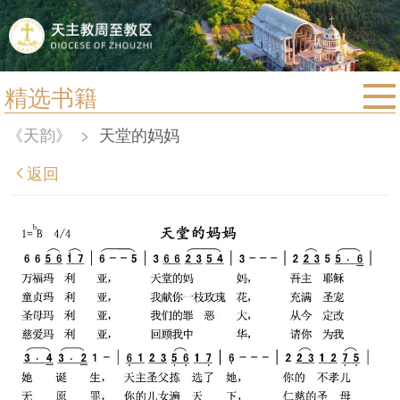
精选书籍
首页
《天韵》
>
天堂的妈妈
宗教法规
返回
教区动态
教区简介
信仰文萃
教会圣月