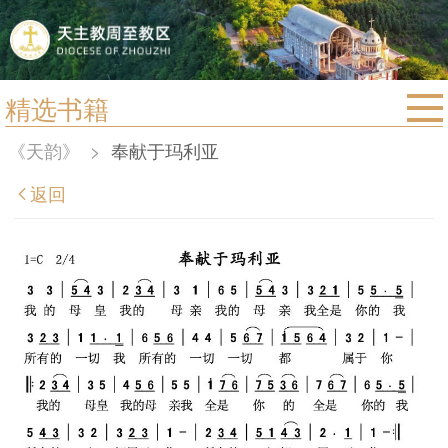
精选书籍
首页
《天韵》
>
奉献于玛利亚
宗教法规
返回
教区动态
教区简介
信仰文萃
教会圣月