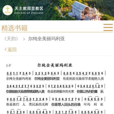
精选书籍
首页
《天韵》
>
尔纯全美丽玛利亚
宗教法规
返回
教区动态
教区简介
信仰文萃
教会圣月