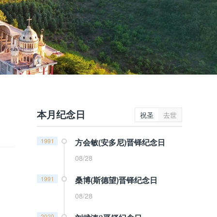
本月纪念日
祝圣
去世
1991
方会敏(安多尼)晋铎纪念日
08/28
1991
桑博(斯德望)晋铎纪念日
08/28
2020