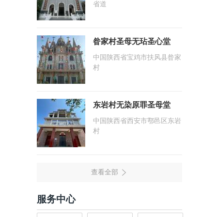
省道
昝家村圣母无玷圣心堂
中国陕西省宝鸡市扶风县昝家
村
东岩村无染原罪圣母堂
中国陕西省西安市鄠邑区东岩
村
服务中心