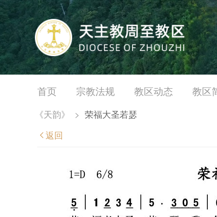
首页
宗教法规
教区动态
教区
《天韵》
>
荣福大圣若瑟
返回