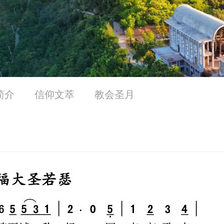
简介
信仰文萃
教会圣月