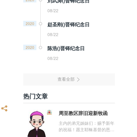
刘武涛()晋铎纪念日
08/22
2020
赵圣刚()晋铎纪念日
08/22
2020
陈浩()晋铎纪念日
08/22
热门文章
周至教区辞旧迎新牧函
主内的弟兄姊妹们：赐予新年
的祝福！愿主耶稣基督的恩
宠，与你们的心灵同在！（费