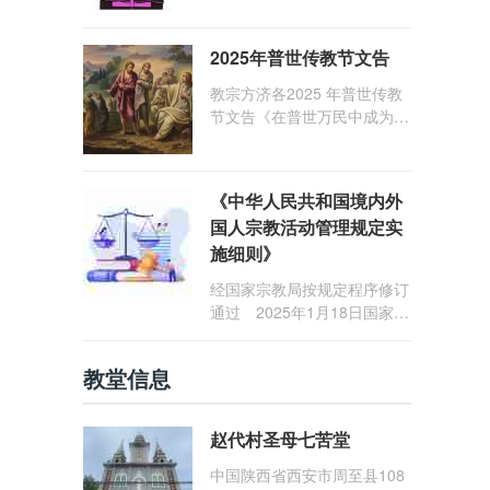
1: 25） 我愿问候那些在劳苦
和负重担之中与基督同行的你
2025年普世传教节文告
们，愿临在的救主基督安慰你
们，并圣化你们的生活，作为
教宗方济各2025 年普世传教
祝贺祂诞辰的珍贵礼品。
节文告《在普世万民中成为怀
着希望的传教士》
《中华人民共和国境内外
国人宗教活动管理规定实
施细则》
经国家宗教局按规定程序修订
通过 2025年1月18日国家宗
教局令第23号公布 自2025
年5月1日起施行
教堂信息
赵代村圣母七苦堂
中国陕西省西安市周至县108