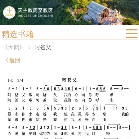
精选书籍
首页
《天韵》
>
阿爸父
宗教法规
返回
教区动态
教区简介
信仰文萃
教会圣月