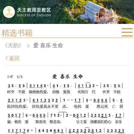
精选书籍
首页
《天韵》
>
爱 喜乐 生命
宗教法规
返回
教区动态
教区简介
信仰文萃
教会圣月