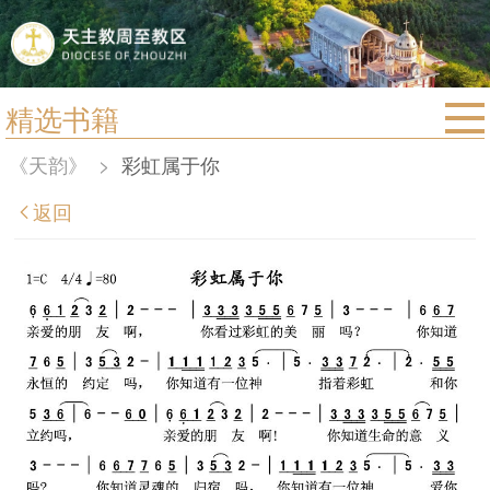
精选书籍
首页
《天韵》
>
彩虹属于你
宗教法规
返回
教区动态
教区简介
信仰文萃
教会圣月