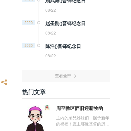
刘武涛()晋铎纪念日
08/22
2020
赵圣刚()晋铎纪念日
08/22
2020
陈浩()晋铎纪念日
08/22
热门文章
周至教区辞旧迎新牧函
主内的弟兄姊妹们：赐予新年
的祝福！愿主耶稣基督的恩
宠，与你们的心灵同在！（费