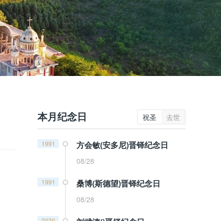
本月纪念日
祝圣
去世
1991
方会敏(安多尼)晋铎纪念日
08/28
1991
桑博(斯德望)晋铎纪念日
08/28
2020