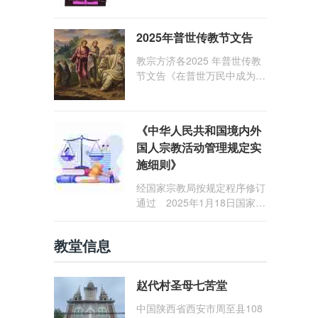
1: 25） 我愿问候那些在劳苦
和负重担之中与基督同行的你
2025年普世传教节文告
们，愿临在的救主基督安慰你
们，并圣化你们的生活，作为
教宗方济各2025 年普世传教
祝贺祂诞辰的珍贵礼品。
节文告《在普世万民中成为怀
着希望的传教士》
《中华人民共和国境内外
国人宗教活动管理规定实
施细则》
经国家宗教局按规定程序修订
通过 2025年1月18日国家宗
教局令第23号公布 自2025
年5月1日起施行
教堂信息
赵代村圣母七苦堂
中国陕西省西安市周至县108