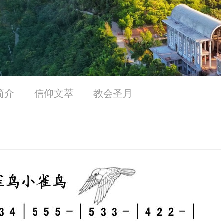
简介
信仰文萃
教会圣月