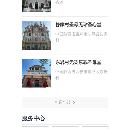
省道
昝家村圣母无玷圣心堂
中国陕西省宝鸡市扶风县昝家
村
东岩村无染原罪圣母堂
中国陕西省西安市鄠邑区东岩
村
服务中心