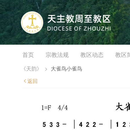
首页
宗教法规
教区动态
教区
《天韵》
>
大雀鸟小雀鸟
返回