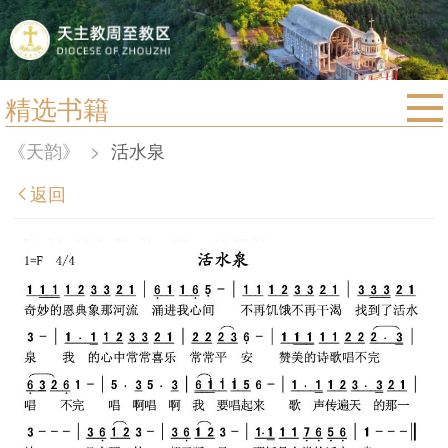
精选书籍
首页
《天韵》
>
活水泉
宗教法规
返回
教区动态
教区简介
信仰文萃
教会圣月