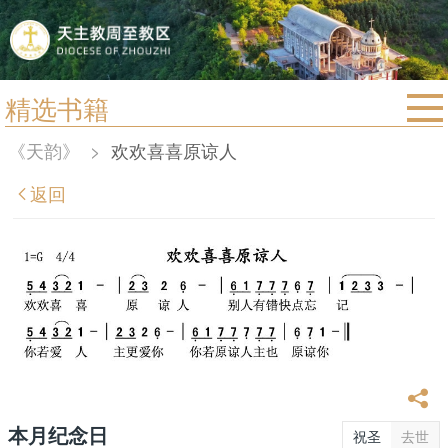
精选书籍
首页
《天韵》
>
欢欢喜喜原谅人
宗教法规
返回
教区动态
教区简介
信仰文萃
教会圣月
本月纪念日
祝圣
去世