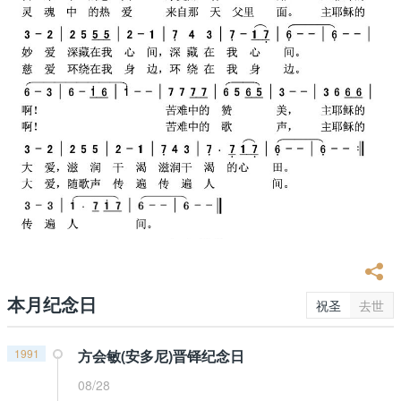
本月纪念日
祝圣
去世
1991
方会敏(安多尼)晋铎纪念日
08/28