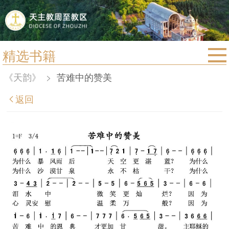
精选书籍
首页
《天韵》
>
苦难中的赞美
宗教法规
返回
教区动态
教区简介
信仰文萃
教会圣月