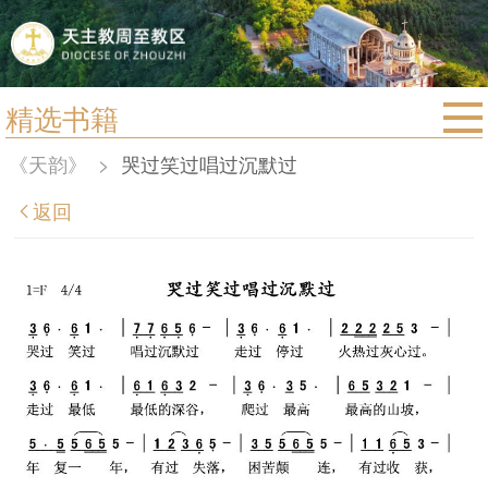
精选书籍
首页
《天韵》
>
哭过笑过唱过沉默过
宗教法规
返回
教区动态
教区简介
信仰文萃
教会圣月