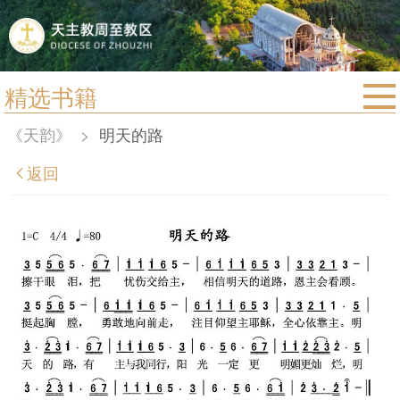
精选书籍
首页
《天韵》
>
明天的路
宗教法规
返回
教区动态
教区简介
信仰文萃
教会圣月