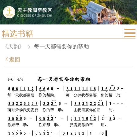
精选书籍
首页
《天韵》
>
每一天都需要你的帮助
宗教法规
返回
教区动态
教区简介
信仰文萃
教会圣月