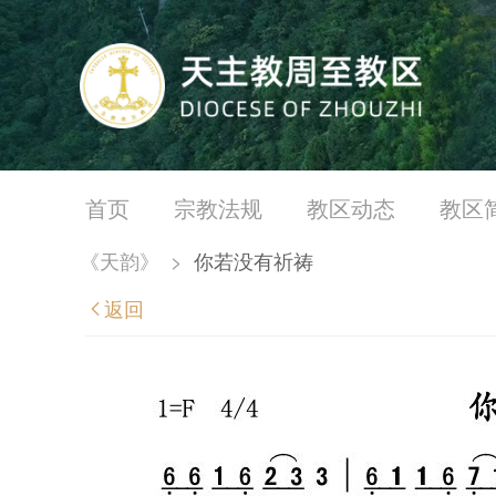
首页
宗教法规
教区动态
教区
《天韵》
>
你若没有祈祷
返回