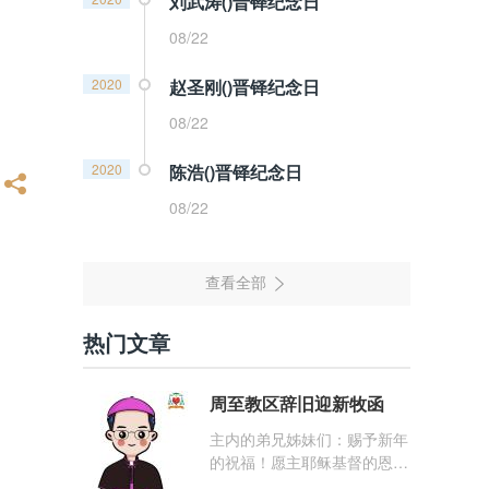
刘武涛()晋铎纪念日
08/22
2020
赵圣刚()晋铎纪念日
08/22
2020
陈浩()晋铎纪念日
08/22
热门文章
周至教区辞旧迎新牧函
主内的弟兄姊妹们：赐予新年
的祝福！愿主耶稣基督的恩
宠，与你们的心灵同在！（费