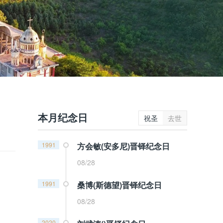
本月纪念日
祝圣
去世
1991
方会敏(安多尼)晋铎纪念日
08/28
1991
桑博(斯德望)晋铎纪念日
08/28
2020