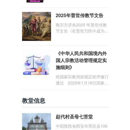
1: 25） 我愿问候那些在劳苦
和负重担之中与基督同行的你
2025年普世传教节文告
们，愿临在的救主基督安慰你
们，并圣化你们的生活，作为
教宗方济各2025 年普世传教
祝贺祂诞辰的珍贵礼品。
节文告《在普世万民中成为怀
着希望的传教士》
《中华人民共和国境内外
国人宗教活动管理规定实
施细则》
经国家宗教局按规定程序修订
通过 2025年1月18日国家宗
教局令第23号公布 自2025
年5月1日起施行
教堂信息
赵代村圣母七苦堂
中国陕西省西安市周至县108