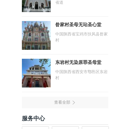
省道
昝家村圣母无玷圣心堂
中国陕西省宝鸡市扶风县昝家
村
东岩村无染原罪圣母堂
中国陕西省西安市鄠邑区东岩
村
服务中心