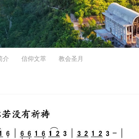
简介
信仰文萃
教会圣月