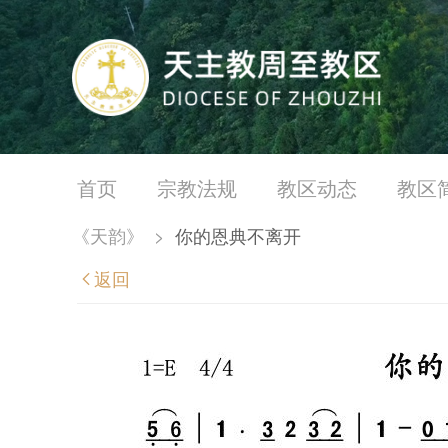
首页
宗教法规
教区动态
教区
《天韵》
>
你的恩典不离开
返回