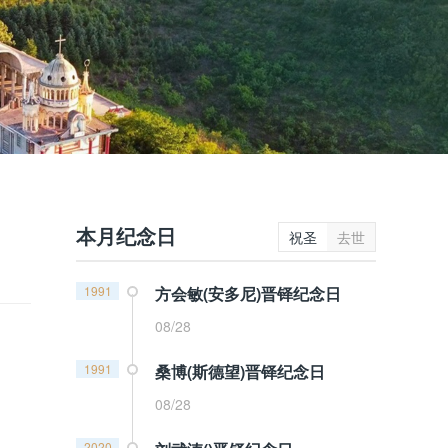
本月纪念日
祝圣
去世
1991
方会敏(安多尼)晋铎纪念日
08/28
1991
桑博(斯德望)晋铎纪念日
08/28
2020