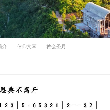
简介
信仰文萃
教会圣月