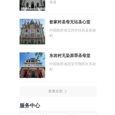
省道
昝家村圣母无玷圣心堂
中国陕西省宝鸡市扶风县昝家
村
东岩村无染原罪圣母堂
中国陕西省西安市鄠邑区东岩
村
服务中心