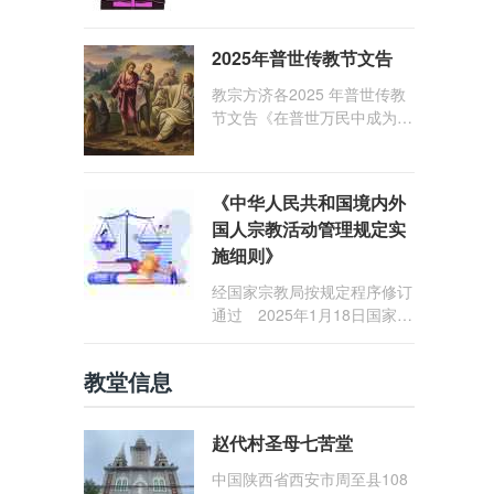
1: 25） 我愿问候那些在劳苦
和负重担之中与基督同行的你
2025年普世传教节文告
们，愿临在的救主基督安慰你
们，并圣化你们的生活，作为
教宗方济各2025 年普世传教
祝贺祂诞辰的珍贵礼品。
节文告《在普世万民中成为怀
着希望的传教士》
《中华人民共和国境内外
国人宗教活动管理规定实
施细则》
经国家宗教局按规定程序修订
通过 2025年1月18日国家宗
教局令第23号公布 自2025
年5月1日起施行
教堂信息
赵代村圣母七苦堂
中国陕西省西安市周至县108