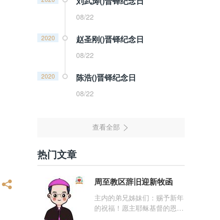
刘武涛()晋铎纪念日
08/22
2020
赵圣刚()晋铎纪念日
08/22
2020
陈浩()晋铎纪念日
08/22
热门文章
周至教区辞旧迎新牧函
主内的弟兄姊妹们：赐予新年
的祝福！愿主耶稣基督的恩
宠，与你们的心灵同在！（费