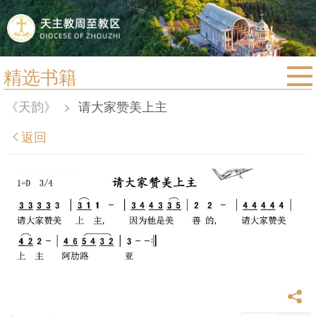
精选书籍
首页
《天韵》
>
请大家赞美上主
宗教法规
返回
教区动态
教区简介
信仰文萃
教会圣月