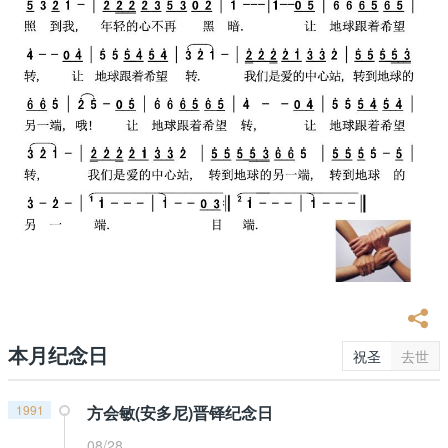
本月纪念日
祝圣
去世
1991
方会敏(安多尼)晋铎纪念日
08/28