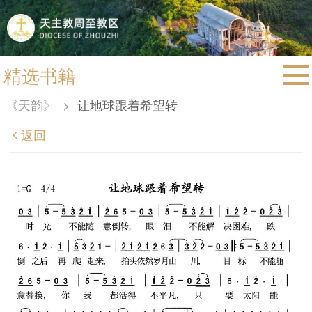
精选书籍
首页
《天韵》
>
让地球跟着希望转
宗教法规
返回
教区动态
教区简介
信仰文萃
教会圣月