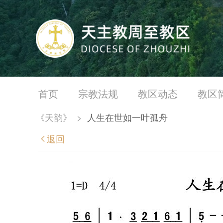
首页
宗教法规
教区动态
教区
《天韵》
>
人生在世如一叶孤舟
返回