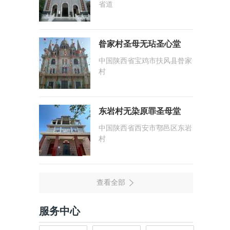
省道
昝家村圣母无玷圣心堂
中国陕西省宝鸡市扶风县昝家
村
东岩村无染原罪圣母堂
中国陕西省西安市鄠邑区东岩
村
服务中心