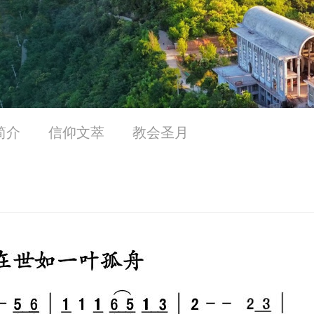
简介
信仰文萃
教会圣月