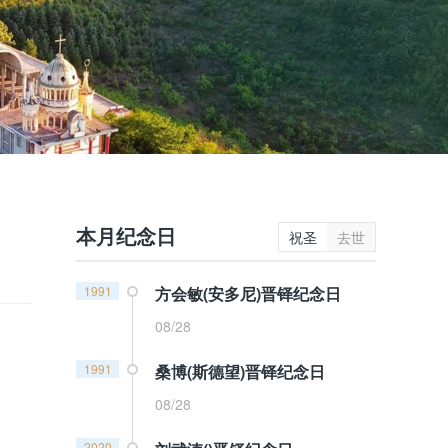
本月纪念日
祝圣
去世
1991
方会敏(安多尼)晋铎纪念日
08/28
1991
桑博(斯德望)晋铎纪念日
08/28
2020