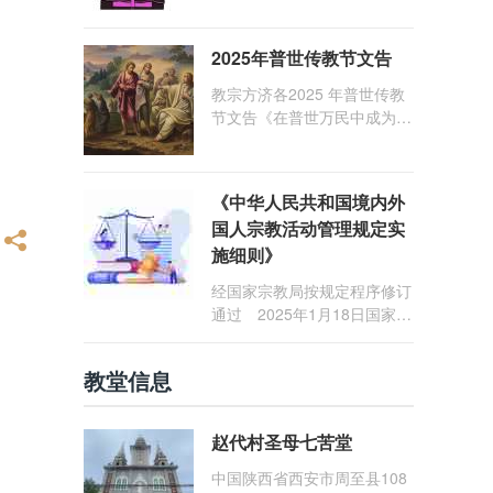
1: 25） 我愿问候那些在劳苦
和负重担之中与基督同行的你
2025年普世传教节文告
们，愿临在的救主基督安慰你
们，并圣化你们的生活，作为
教宗方济各2025 年普世传教
祝贺祂诞辰的珍贵礼品。
节文告《在普世万民中成为怀
着希望的传教士》
《中华人民共和国境内外
国人宗教活动管理规定实
施细则》
经国家宗教局按规定程序修订
通过 2025年1月18日国家宗
教局令第23号公布 自2025
年5月1日起施行
教堂信息
赵代村圣母七苦堂
中国陕西省西安市周至县108