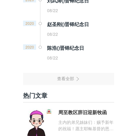
刘武涛()晋铎纪念日
08/22
2020
赵圣刚()晋铎纪念日
08/22
2020
陈浩()晋铎纪念日
08/22
热门文章
周至教区辞旧迎新牧函
主内的弟兄姊妹们：赐予新年
的祝福！愿主耶稣基督的恩
宠，与你们的心灵同在！（费