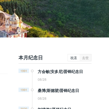
本月纪念日
祝圣
去世
1991
方会敏(安多尼)晋铎纪念日
08/28
1991
桑博(斯德望)晋铎纪念日
08/28
2020