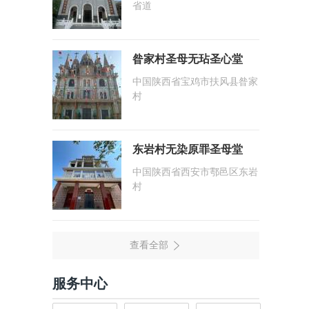
省道
昝家村圣母无玷圣心堂
中国陕西省宝鸡市扶风县昝家
村
东岩村无染原罪圣母堂
中国陕西省西安市鄠邑区东岩
村
服务中心