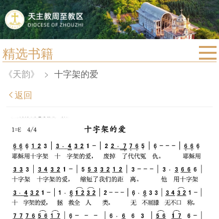
精选书籍
首页
《天韵》
>
十字架的爱
宗教法规
返回
教区动态
教区简介
信仰文萃
教会圣月