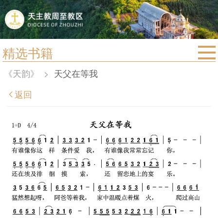
精选书籍
首页
《天韵》
>
天父在等我
宗教法规
返回
教区动态
教区简介
信仰文萃
教会圣月