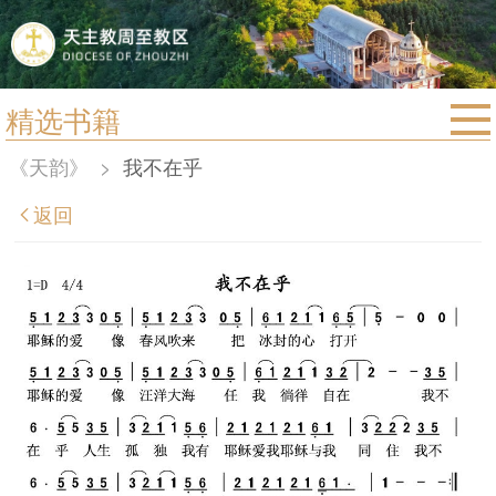
精选书籍
首页
《天韵》
>
我不在乎
宗教法规
返回
教区动态
教区简介
信仰文萃
教会圣月