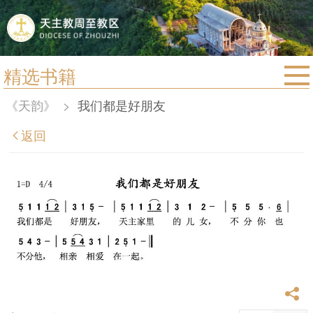
精选书籍
首页
《天韵》
>
我们都是好朋友
宗教法规
返回
教区动态
教区简介
信仰文萃
教会圣月