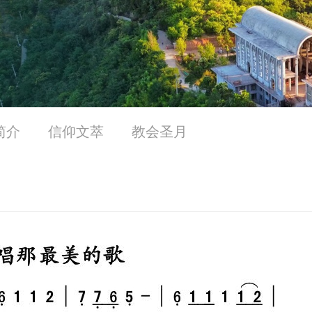
简介
信仰文萃
教会圣月