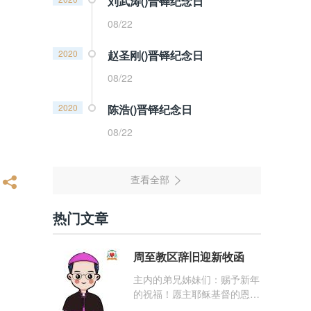
刘武涛()晋铎纪念日
08/22
2020
赵圣刚()晋铎纪念日
08/22
2020
陈浩()晋铎纪念日
08/22
热门文章
周至教区辞旧迎新牧函
主内的弟兄姊妹们：赐予新年
的祝福！愿主耶稣基督的恩
宠，与你们的心灵同在！（费