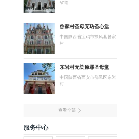
省道
昝家村圣母无玷圣心堂
中国陕西省宝鸡市扶风县昝家
村
东岩村无染原罪圣母堂
中国陕西省西安市鄠邑区东岩
村
服务中心