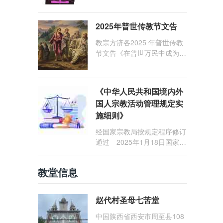
1: 25） 我愿问候那些在劳苦
和负重担之中与基督同行的你
2025年普世传教节文告
们，愿临在的救主基督安慰你
们，并圣化你们的生活，作为
教宗方济各2025 年普世传教
祝贺祂诞辰的珍贵礼品。
节文告《在普世万民中成为怀
着希望的传教士》
《中华人民共和国境内外
国人宗教活动管理规定实
施细则》
经国家宗教局按规定程序修订
通过 2025年1月18日国家宗
教局令第23号公布 自2025
年5月1日起施行
教堂信息
赵代村圣母七苦堂
中国陕西省西安市周至县108