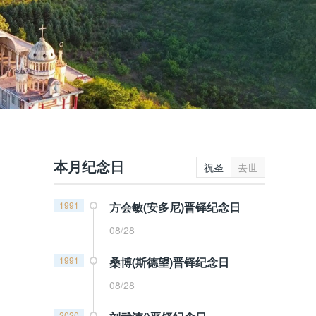
本月纪念日
祝圣
去世
1991
方会敏(安多尼)晋铎纪念日
08/28
1991
桑博(斯德望)晋铎纪念日
08/28
2020