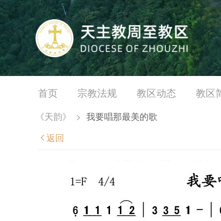
首页
宗教法规
教区动态
教区
《天韵》
>
我要唱那最美的歌
返回