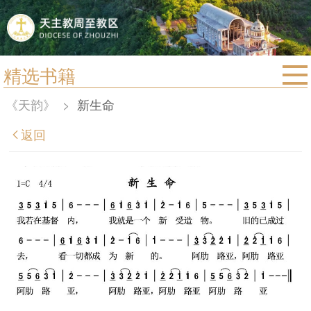
精选书籍
首页
《天韵》
>
新生命
宗教法规
返回
教区动态
教区简介
信仰文萃
教会圣月