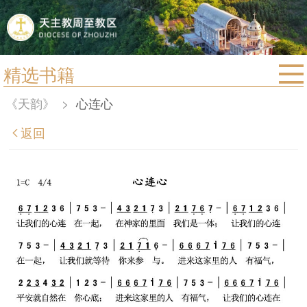
精选书籍
首页
《天韵》
>
心连心
宗教法规
返回
教区动态
教区简介
信仰文萃
教会圣月