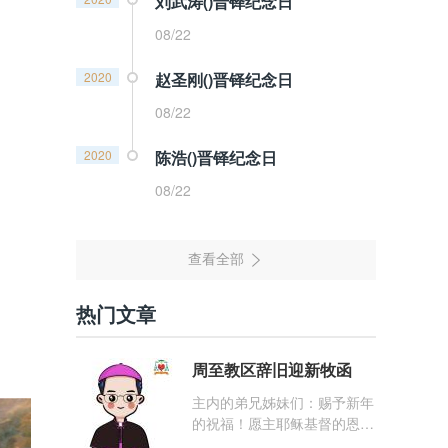
刘武涛()晋铎纪念日
08/22
2020
赵圣刚()晋铎纪念日
08/22
2020
陈浩()晋铎纪念日
08/22
热门文章
周至教区辞旧迎新牧函
主内的弟兄姊妹们：赐予新年
的祝福！愿主耶稣基督的恩
宠，与你们的心灵同在！（费