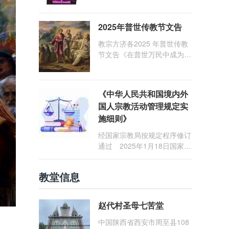
1: 25） 我愿问候那些在劳苦
和负重担之中与基督同行的你
2025年普世传教节文告
们，愿临在的救主基督安慰你
们，并圣化你们的生活，作为
教宗方济各2025 年普世传教
祝贺祂诞辰的珍贵礼品。
节文告《在普世万民中成为怀
着希望的传教士》
《中华人民共和国境内外
国人宗教活动管理规定实
施细则》
经国家宗教局按规定程序修订
通过 2025年1月18日国家宗
教局令第23号公布 自2025
年5月1日起施行
教堂信息
赵代村圣母七苦堂
中国陕西省西安市周至县108