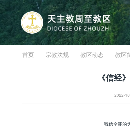
首页
宗教法规
教区动态
教区
《信经》
2022-1
我信全能的