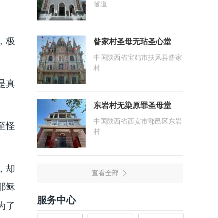
省道
昝家村圣母无玷圣心堂
，极
中国陕西省宝鸡市扶风县昝家
村
是真
东岩村无染原罪圣母堂
中国陕西省西安市鄠邑区东岩
至怪
村
，却
耶稣
服务中心
为了