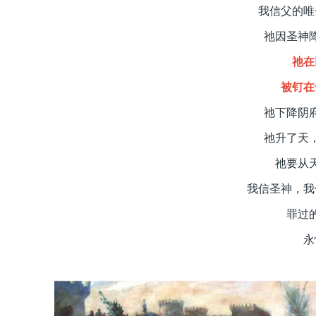
我信父的唯
祂因圣神
祂在
被钉在
祂下降阴
祂升了天
祂要从
我信圣神，我
罪过
永