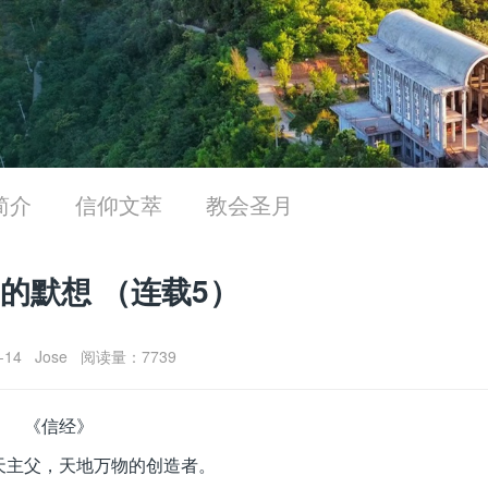
简介
信仰文萃
教会圣月
的默想 （连载5）
0-14 Jose 阅读量：7739
《信经》
天主父，天地万物的创造者。