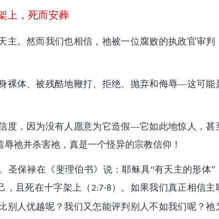
架上，死而安葬
天主。然而我们也相信，祂被一位腐败的执政官审判
身裸体、被残酷地鞭打、拒绝、抛弃和侮辱—这可能
信度，因为没有人愿意为它造假—它如此地惊人，甚
羞辱祂并杀害祂，真是一个怪异的宗教信仰！
。圣保禄在《斐理伯书》说：耶稣具“有天主的形体”
自己，且死在十字架上（
）。如果我们真正相信主
2:7-8
比别人优越呢？我们又怎能评判别人不如我们呢？祂