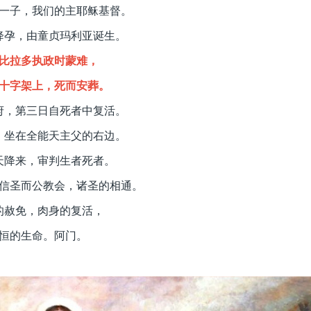
一子，我们的主耶稣基督。
降孕，由童贞玛利亚诞生。
比拉多执政时蒙难，
十字架上，死而安葬。
府，第三日自死者中复活。
，坐在全能天主父的右边。
天降来，审判生者死者。
信圣而公教会，诸圣的相通。
的赦免，肉身的复活，
恒的生命。阿门。