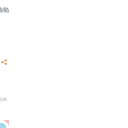
会陷
点和