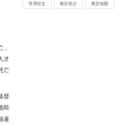
常用经文
教区简介
教堂地图
亡，
人才
死亡
基督
地轻
藉著