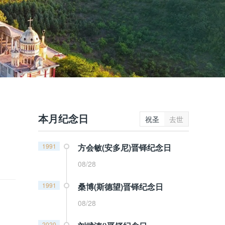
本月纪念日
祝圣
去世
1991
方会敏(安多尼)晋铎纪念日
08/28
1991
桑博(斯德望)晋铎纪念日
08/28
2020