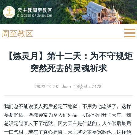
周至教区
首页
【炼灵月】第十二天：为不守规矩
宗教法规
突然死去的灵魂祈求
教区动态
教区简介
2022-10-28 Jose 阅读量：7478
信仰文萃
教会圣月
我们总不能说某人死后必定下地狱，不用为他念经了。这样
妄断的话。圣教会常为圣人们列品，明定他们升了天堂，却
总没定过某人下了地狱。因为天主是仁慈的，人在咽后最后
一口气时，若有了真心痛悔，天主就必定要宽赦他，这样他