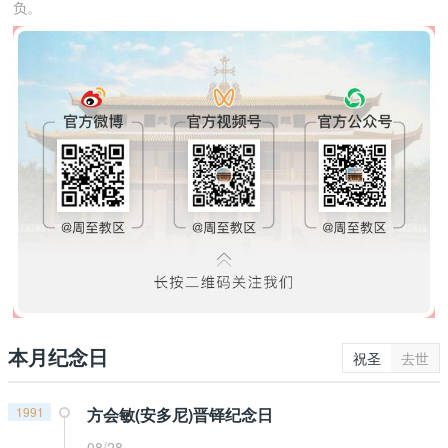
负。
本月纪念日
祝圣
去世
1991
方会敏(安多尼)晋铎纪念日
08/28