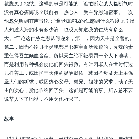
就脱免了地狱。这样的事是可能的，谁敢断定某人临断气时
没有真心痛悔呢？以前有一热心人，受主异恩知密事。一次
他忽然听到有声音说：“谁能知道我的仁慈到什么程度呢？没
人知道大海的水有多少滴，也没人知道我的仁慈有多么
大。”至论这仁慈之恩从何迩来，第一，因为天主是全善的。
第二，因为不论哪个灵魂都是耶稣宝血所救赎的，灵魂的贵
重值得吾主倾血舍命。所以天主绝不轻易罚一个人下地狱，
而是利用各种机会使他们回头得救。有时因罪人在世时行过
几样善工，或因护守天使的提醒默佑，或因圣母及天上主保
圣人们的祈求，或因热心父母、弟兄、姐妹的哭求，动了天
主的次心，赏他临终回了头，这都是可能的事。所以总不要
说某人下了地狱，不用为他祈求了。
故事
《加大利纳行实》记载：当时有一个人名叫玛利娅，自幼就