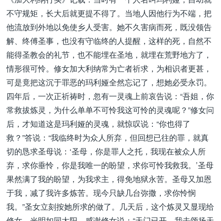
不守规矩，长大后就更提不得了。当地人因他行为不端，把
他流放到外地以免使乡人受害。她不久害病而死，既没领告
解、终傅圣事，也没有守临终的人提醒，这样的死，自然不
能得圣教会的礼节，也不能埋在圣地，就埋在荒野地方了，
情形很可怜。修女加大利纳常为亡者祈求，为相识者更甚，
可是竟把这沉于罪恶的玛利娅全然忘记了，想她必受永罚。
四年后，一次正祈祷时，忽有一灵魂上前哀告说：“吾姐，你
常救拔炼灵，为什么单单不可怜我这可怜的灵魂呢？”修女问
后，才知道这是玛利娅的灵魂，就惊叹说：“你也得了
救？”答说：“我临终时为众人所弃，但回想已往的罪，就真
切的恳求圣母说：‘圣母，你是罪人之托，我现在被众人所
弃，求你垂怜，你是我唯一的盼望，求你可怜我救我。’圣母
果然满了我的盼望，为我求主，得免地狱永苦。圣母又加恩
于我，减了我许多炼苦。现今只缺几台弥撒，求你怜悯
我。”圣女立刻按她所求的做了。几天后，这个炼灵又显现给
修女，光明如同太阳，感谢修女说：“天门已开，我去颂扬天