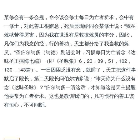
某修会有一条会规，命令该会修士每日为亡者祈求，会中有
一修士，对此善工很懈怠，死后显现给同会某修士说：“我在
炼狱苦得厉害，因为我在世没有尽救拔炼灵的本分，因此，
凡你们为我念的经，行的善功，天主都分给了我当救的炼
灵。”圣伯尔纳多（纳德）刚进会时，习惯每日为亡者念《达
味圣王痛悔七端》（即《圣咏集》6，23，39，51，102，
130，143篇）。一日因困乏没有念，就睡了，天主把这件事
默启了院长，第二天院长问伯尔纳多说：“昨天你为什么没有
念《达味圣咏》？”伯尔纳多一听这话，才知道这是天主提醒
他要常为亡者祈求。这也是教训我们的，凡习惯行的善工该
有恒心，不可间断。