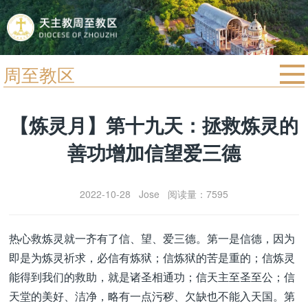
周至教区
首页
【炼灵月】第十九天：拯救炼灵的
宗教法规
善功增加信望爱三德
教区动态
教区简介
2022-10-28 Jose 阅读量：7595
信仰文萃
教会圣月
热心救炼灵就一齐有了信、望、爱三德。第一是信德，因为
即是为炼灵祈求，必信有炼狱；信炼狱的苦是重的；信炼灵
能得到我们的救助，就是诸圣相通功；信天主至圣至公；信
天堂的美好、洁净，略有一点污秽、欠缺也不能入天国。第