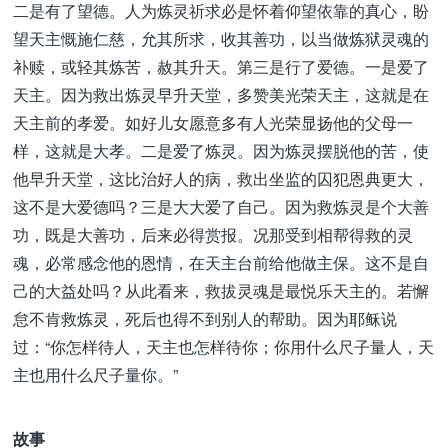
二是有了望德。人为炼灵祈求必是怀着仰望依靠的真心，盼
望天主慨施仁慈，允其所求，收其善功，以当做炼狱灵魂的
补赎，或轻其炼苦，赦其升天。第三是行了爱德。一是爱了
天主。因为救出炼灵早升天堂，多赞美光荣天主，这就是在
天主前的孝爱。如好儿女愿意多有人光荣显扬他的父母一
样，这就是大孝。二是爱了炼灵。因为炼灵摆脱他的苦，使
他早升天堂，这比治好人的病，救出坐监的囚犯恩典更大，
这不是大爱德吗？三是大大爱了自己。因为救炼灵是个大善
功，既是大善功，后来必得赏报。况那受到相帮得救的灵
魂，必常感念他的恩情，在天主台前给他做主保。这不是自
己的大益处吗？从此看来，救拔灵魂是最悦乐天主的。若懈
怠不肯救炼灵，死后也得不到别人的帮助。因为耶稣说
过：“你怎样待人，天主也怎样待你；你用什么尺子量人，天
主也用什么尺子量你。”
故事