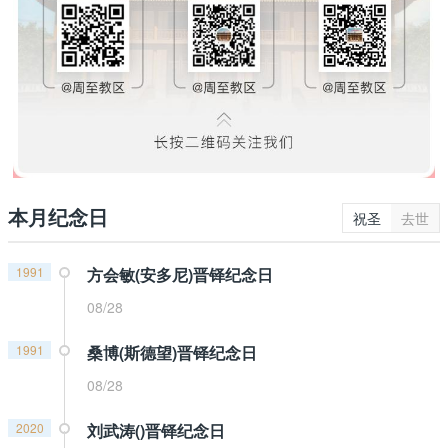
本月纪念日
祝圣
去世
1991
方会敏(安多尼)晋铎纪念日
08/28
1991
桑博(斯德望)晋铎纪念日
08/28
2020
刘武涛()晋铎纪念日