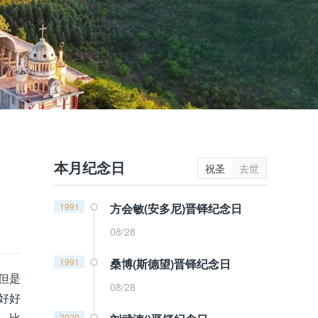
本月纪念日
祝圣
去世
1991
方会敏(安多尼)晋铎纪念日
08/28
1991
桑博(斯德望)晋铎纪念日
但是
08/28
好好
。比
2020