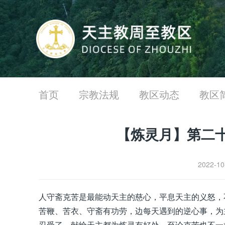
首页
宗教法规
教区动态
教区
【炼灵月】第二十
2022-1
人守斋克苦是最能动天主的慈心，平息天主的义怒，
苦鞭、苦衣、守斋有功劳，边每天遇到的逆心事，为
忍受了，献给天主都为炼灵有好处。至论克苦也不一