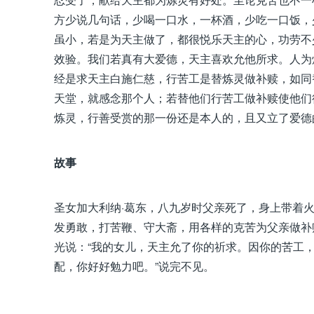
方少说几句话，少喝一口水，一杯酒，少吃一口饭，
虽小，若是为天主做了，都很悦乐天主的心，功劳不
效验。我们若真有大爱德，天主喜欢允他所求。人为
经是求天主白施仁慈，行苦工是替炼灵做补赎，如同
天堂，就感念那个人；若替他们行苦工做补赎使他们
炼灵，行善受赏的那一份还是本人的，且又立了爱德
故事
圣女加大利纳·葛东，八九岁时父亲死了，身上带着火
发勇敢，打苦鞭、守大斋，用各样的克苦为父亲做补
光说：“我的女儿，天主允了你的祈求。因你的苦工
配，你好好勉力吧。”说完不见。