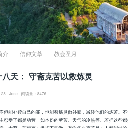
简介
信仰文萃
教会圣月
八天： 守斋克苦以救炼灵
0-28 Jose 阅读量：8476
不但能补赎自己的罪，也能替炼灵做补赎，减轻他们的炼苦。不
主忍受了都是功劳，如本份的劳苦、天气的冷热等。若把这些都
样，大斋、苦鞭有人推托不能做，有许多小克苦是人人都能做的