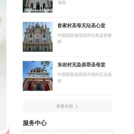
省道
昝家村圣母无玷圣心堂
中国陕西省宝鸡市扶风县昝家
村
东岩村无染原罪圣母堂
中国陕西省西安市鄠邑区东岩
村
服务中心