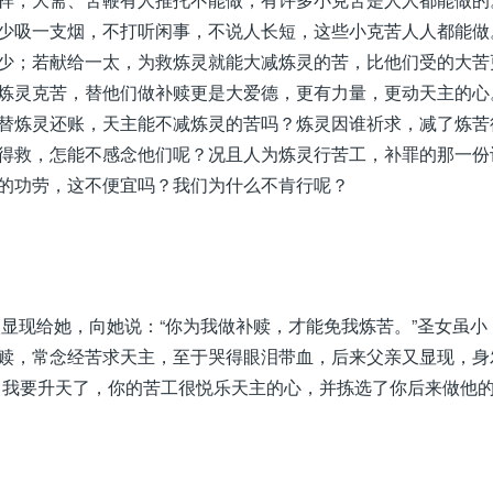
少吸一支烟，不打听闲事，不说人长短，这些小克苦人人都能做
少；若献给一太，为救炼灵就能大减炼灵的苦，比他们受的大苦
炼灵克苦，替他们做补赎更是大爱德，更有力量，更动天主的心
替炼灵还账，天主能不减炼灵的苦吗？炼灵因谁祈求，减了炼苦
得救，怎能不感念他们呢？况且人为炼灵行苦工，补罪的那一份
的功劳，这不便宜吗？我们为什么不肯行呢？
显现给她，向她说：“你为我做补赎，才能免我炼苦。”圣女虽小
赎，常念经苦求天主，至于哭得眼泪带血，后来父亲又显现，身
，我要升天了，你的苦工很悦乐天主的心，并拣选了你后来做他