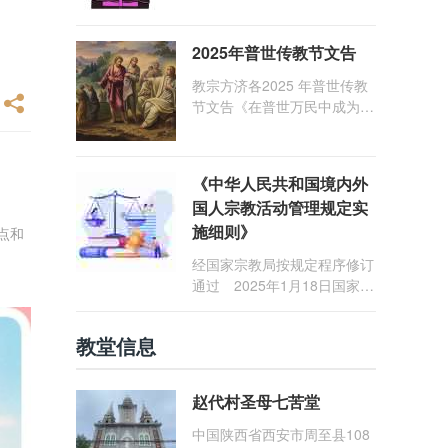
1: 25） 我愿问候那些在劳苦
和负重担之中与基督同行的你
2025年普世传教节文告
们，愿临在的救主基督安慰你
们，并圣化你们的生活，作为
教宗方济各2025 年普世传教
祝贺祂诞辰的珍贵礼品。
节文告《在普世万民中成为怀
着希望的传教士》
《中华人民共和国境内外
国人宗教活动管理规定实
施细则》
点和
经国家宗教局按规定程序修订
通过 2025年1月18日国家宗
教局令第23号公布 自2025
年5月1日起施行
教堂信息
赵代村圣母七苦堂
中国陕西省西安市周至县108