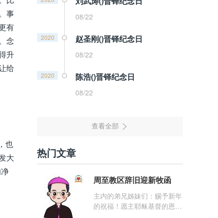
刘武涛()晋铎纪念日
。事
08/22
更有
2020
赵圣刚()晋铎纪念日
。念
得升
08/22
让给
2020
陈浩()晋铎纪念日
08/22
，也
热门文章
发大
的净
周至教区辞旧迎新牧函
主内的弟兄姊妹们：赐予新年
的祝福！愿主耶稣基督的恩
宠，与你们的心灵同在！（费