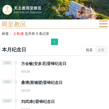
周至教区
首页
标签：
公私诵
总共有 0 条记录
宗教法规
1
本月纪念日
教区动态
祝圣
去世
教区简介
1991
方会敏(安多尼)晋铎纪念日
信仰文萃
08/28
教会圣月
1991
桑博(斯德望)晋铎纪念日
08/28
2020
刘武涛()晋铎纪念日