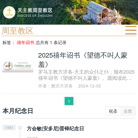
周至教区
首页
标签：
禧年诏书
总共有 1 条记录
宗教法规
2025禧年诏书《望德不叫人蒙
教区动态
羞》
罗马主教方济各-天主的众仆之仆，颁布2025
教区简介
禧年诏书《望德不叫人蒙羞》。愿阅读此诏
书者，心中希望满溢。
信仰文萃
作者：教宗方济各
2024-12-02
教会圣月
1
本月纪念日
祝圣
去世
1991
方会敏(安多尼)晋铎纪念日