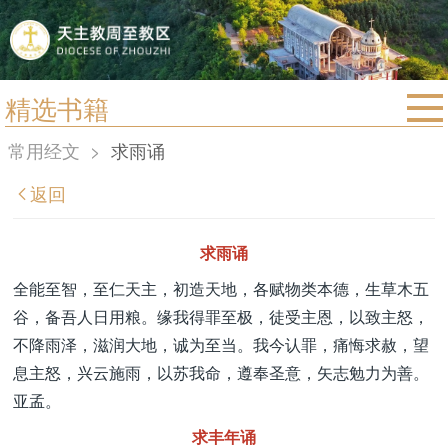
精选书籍
首页
常用经文
>
求雨诵
宗教法规
返回
教区动态
教区简介
求雨诵
信仰文萃
全能至智，至仁天主，初造天地，各赋物类本德，生草木五
谷，备吾人日用粮。缘我得罪至极，徒受主恩，以致主怒，
教会圣月
不降雨泽，滋润大地，诚为至当。我今认罪，痛悔求赦，望
息主怒，兴云施雨，以苏我命，遵奉圣意，矢志勉力为善。
亚孟。
求丰年诵