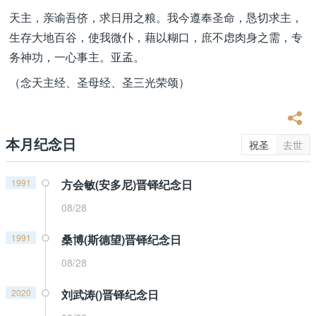
天主，亲谕吾侪，求日用之粮。我今遵奉圣命，恳切求主，
生存大地百谷，使我微仆，藉以糊口，庶不虑肉身之需，专
务神功，一心事主。亚孟。
（念天主经、圣母经、圣三光荣颂）
本月纪念日
祝圣
去世
1991
方会敏(安多尼)晋铎纪念日
08/28
1991
桑博(斯德望)晋铎纪念日
08/28
2020
刘武涛()晋铎纪念日