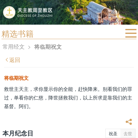
精选书籍
首页
常用经文
>
将临期祝文
宗教法规
返回
教区动态
教区简介
将临期祝文
信仰文萃
救世主天主，求你显示你的全能，赶快降来。别看我们的罪
过，单看你的仁慈，降世拯救我们，以上所求是靠我们的主
教会圣月
基督。阿们。
本月纪念日
祝圣
去世