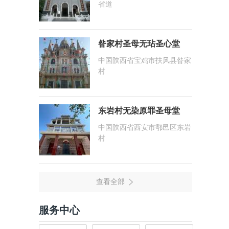
省道
昝家村圣母无玷圣心堂
中国陕西省宝鸡市扶风县昝家
村
东岩村无染原罪圣母堂
中国陕西省西安市鄠邑区东岩
村
服务中心