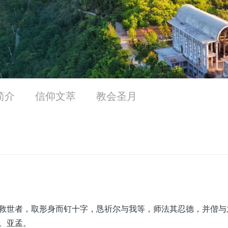
简介
信仰文萃
教会圣月
救世者，取形身而钉十字，恳祈尔与我等，师法其忍德，并偕与
。亚孟。