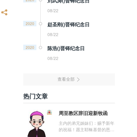
刘武涛()晋铎纪念日
08/22
2020
赵圣刚()晋铎纪念日
08/22
2020
陈浩()晋铎纪念日
08/22
热门文章
周至教区辞旧迎新牧函
主内的弟兄姊妹们：赐予新年
的祝福！愿主耶稣基督的恩
宠，与你们的心灵同在！（费