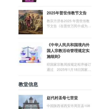
1: 25） 我愿问候那些在劳苦
和负重担之中与基督同行的你
2025年普世传教节文告
们，愿临在的救主基督安慰你
们，并圣化你们的生活，作为
教宗方济各2025 年普世传教
祝贺祂诞辰的珍贵礼品。
节文告《在普世万民中成为怀
着希望的传教士》
《中华人民共和国境内外
国人宗教活动管理规定实
施细则》
经国家宗教局按规定程序修订
通过 2025年1月18日国家宗
教局令第23号公布 自2025
年5月1日起施行
教堂信息
赵代村圣母七苦堂
中国陕西省西安市周至县108