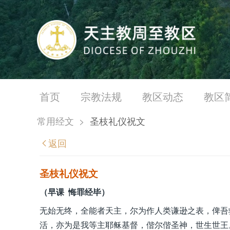
首页
宗教法规
教区动态
教区
常用经文
>
圣枝礼仪祝文
返回
圣枝礼仪祝文
（早课 悔罪经毕）
无始无终，全能者天主，尔为作人类谦逊之表，俾吾
活，亦为是我等主耶稣基督，偕尔偕圣神，世生世王