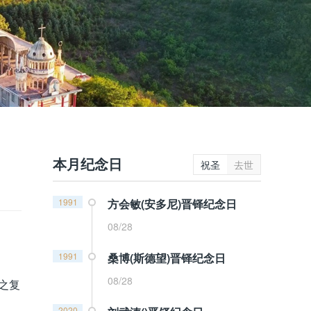
本月纪念日
祝圣
去世
1991
方会敏(安多尼)晋铎纪念日
08/28
1991
桑博(斯德望)晋铎纪念日
08/28
之复
2020