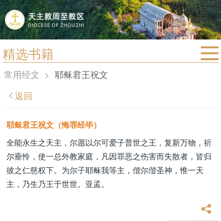
精选书籍
首页
常用经文
>
耶稣君王祝文
宗教法规
返回
教区动态
教区简介
耶稣君王祝文（悔罪经毕）
信仰文萃
全能永生之天主，尔愿以尔可爱子普世之王，复新万物，祈
尔垂怜，使一总外教家庭，凡因罪恶之伤害而失散者，皆归
教会圣月
彼之仁慈权下。为尔子耶稣我等主，偕尔偕圣神，惟一天
主，乃生乃王于世世。亚孟。