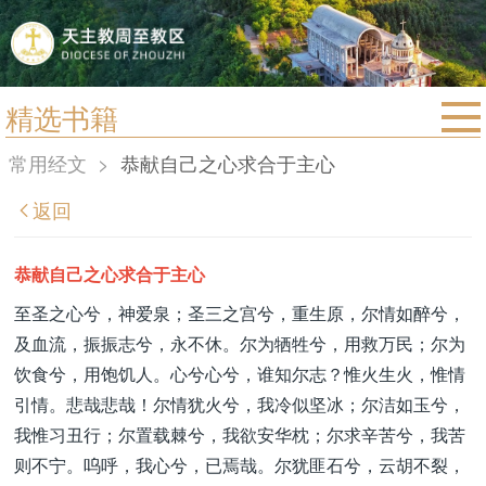
精选书籍
首页
常用经文
>
恭献自己之心求合于主心
宗教法规
返回
教区动态
教区简介
恭献自己之心求合于主心
信仰文萃
至圣之心兮，神爱泉；圣三之宫兮，重生原，尔情如醉兮，
及血流，振振志兮，永不休。尔为牺牲兮，用救万民；尔为
教会圣月
饮食兮，用饱饥人。心兮心兮，谁知尔志？惟火生火，惟情
引情。悲哉悲哉！尔情犹火兮，我冷似坚冰；尔洁如玉兮，
我惟习丑行；尔置载棘兮，我欲安华枕；尔求辛苦兮，我苦
则不宁。呜呼，我心兮，已焉哉。尔犹匪石兮，云胡不裂，