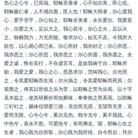
负心之心兮，已焉哉。耶稣至善者，心不知尔美，匪心也。
耶稣极仁者，人不感尔惠，匪人也！耶稣大明者，尔心度我
心，爱乎否乎，尔心知之。耶稣全美者，永矢爱尔。我爱若
小，尔爱之大，足以大之。我心若冷，尔心之火，足以火
之。独赖我力，力无所能。敬求尔心，始无不及。今我所大
欲也，以心易心而已矣。尔心所好，我亦好之；尔心所恶，
我亦恶之；尔心所思，我亦思之；尔心所愿，我亦愿之。夫
爱之诚，惟在实行，不在虚言耳。是故我祷于尔，耶稣所
贻，我爱之爱，我心之心，恳恳求尔，范铸我心。尔光照
之，令其爱耶稣而生焉；尔火炀之，令其爱耶稣而死焉；尔
策围之，俾其以世俗之乐为苦，以耶稣之苦为乐焉。以十字
圣木益之，使其研厥价而知厥味，拳拳抱之而系焉。以耶稣
三钉钉之，赐体信望爱三德，克信而无惑，克望而无变，克
爱而无限。心兮心兮，奚尔见伤。戟兮戈兮，奚不我戕。心
中伤兮，喜永不愈。可爱疮兮，幸而弗去。噫，耶稣心生之
生者，我心既为尔所取，尔心既为我所得。自今而后，拜尔