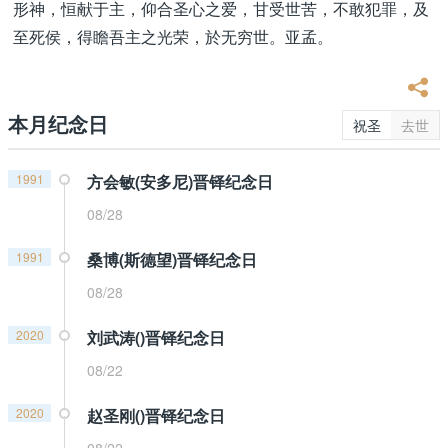
形神，恒献于主，仰合圣心之爱，甘受世苦，不敢犯罪，及
至死侯，得瞻吾主之光荣，於无穷世。亚孟。
本月纪念日
祝圣
去世
1991
方会敏(安多尼)晋铎纪念日
08/28
1991
桑博(斯德望)晋铎纪念日
08/28
2020
刘武涛()晋铎纪念日
08/22
2020
赵圣刚()晋铎纪念日