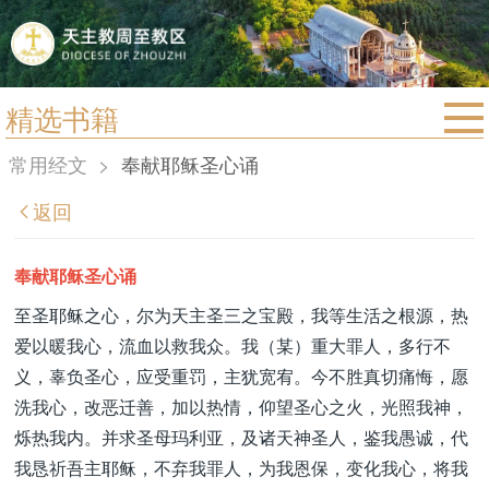
精选书籍
首页
常用经文
>
奉献耶稣圣心诵
宗教法规
返回
教区动态
教区简介
奉献耶稣圣心诵
信仰文萃
至圣耶稣之心，尔为天主圣三之宝殿，我等生活之根源，热
爱以暖我心，流血以救我众。我（某）重大罪人，多行不
教会圣月
义，辜负圣心，应受重罚，主犹宽宥。今不胜真切痛悔，愿
洗我心，改恶迁善，加以热情，仰望圣心之火，光照我神，
烁热我内。并求圣母玛利亚，及诸天神圣人，鉴我愚诚，代
我恳祈吾主耶稣，不弃我罪人，为我恩保，变化我心，将我