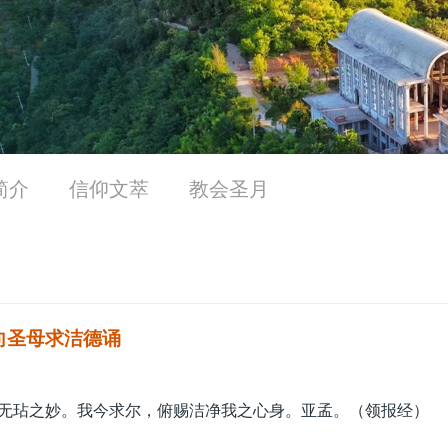
简介
信仰文萃
教会圣月
向圣母求洁德诵
无玷之妙。我今求尔，俯赐洁净我之心身。亚孟。（领报经）