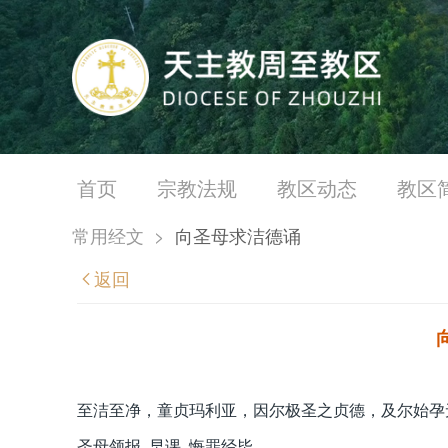
首页
宗教法规
教区动态
教区
常用经文
>
向圣母求洁德诵
返回
至洁至净，童贞玛利亚，因尔极圣之贞德，及尔始孕
圣母领报 早课 悔罪经毕