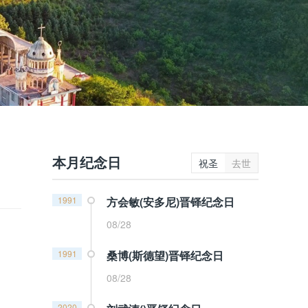
本月纪念日
祝圣
去世
1991
方会敏(安多尼)晋铎纪念日
08/28
1991
桑博(斯德望)晋铎纪念日
08/28
2020