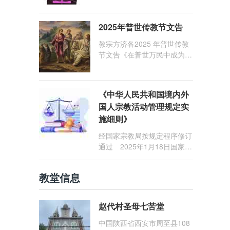
1: 25） 我愿问候那些在劳苦
和负重担之中与基督同行的你
2025年普世传教节文告
们，愿临在的救主基督安慰你
们，并圣化你们的生活，作为
教宗方济各2025 年普世传教
祝贺祂诞辰的珍贵礼品。
节文告《在普世万民中成为怀
着希望的传教士》
《中华人民共和国境内外
国人宗教活动管理规定实
施细则》
经国家宗教局按规定程序修订
通过 2025年1月18日国家宗
教局令第23号公布 自2025
年5月1日起施行
教堂信息
赵代村圣母七苦堂
中国陕西省西安市周至县108