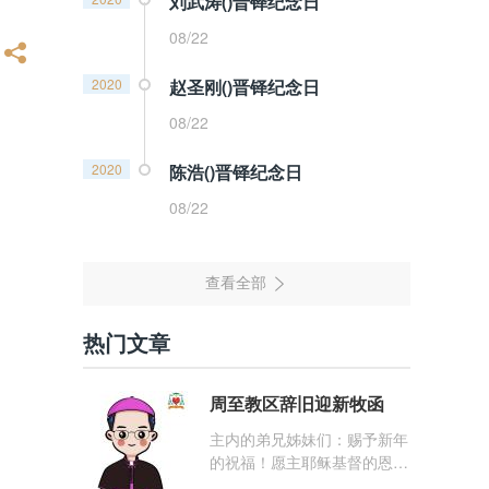
刘武涛()晋铎纪念日
08/22
2020
赵圣刚()晋铎纪念日
08/22
2020
陈浩()晋铎纪念日
08/22
热门文章
周至教区辞旧迎新牧函
主内的弟兄姊妹们：赐予新年
的祝福！愿主耶稣基督的恩
宠，与你们的心灵同在！（费