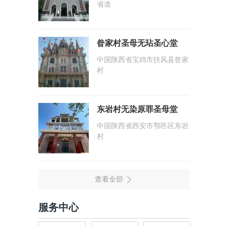
省道
昝家村圣母无玷圣心堂
中国陕西省宝鸡市扶风县昝家
村
东岩村无染原罪圣母堂
中国陕西省西安市鄠邑区东岩
村
服务中心