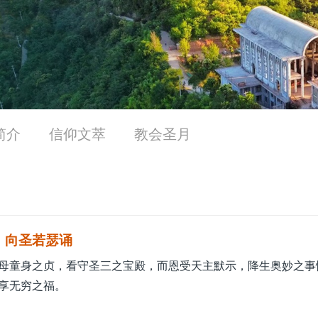
简介
信仰文萃
教会圣月
向圣若瑟诵
母童身之贞，看守圣三之宝殿，而恩受天主默示，降生奥妙之事
享无穷之福。