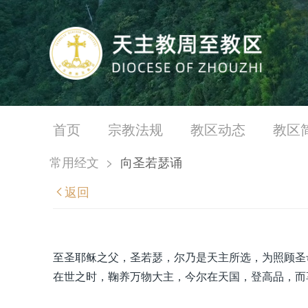
首页
宗教法规
教区动态
教区
常用经文
>
向圣若瑟诵
返回
至圣耶稣之父，圣若瑟，尔乃是天主所选，为照顾圣
在世之时，鞠养万物大主，今尔在天国，登高品，而