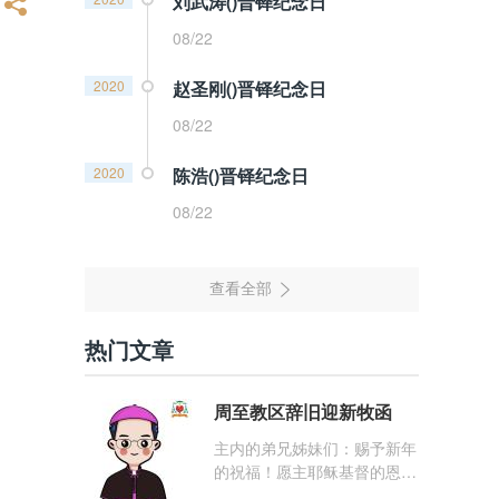
刘武涛()晋铎纪念日
08/22
2020
赵圣刚()晋铎纪念日
08/22
2020
陈浩()晋铎纪念日
08/22
热门文章
周至教区辞旧迎新牧函
主内的弟兄姊妹们：赐予新年
的祝福！愿主耶稣基督的恩
宠，与你们的心灵同在！（费