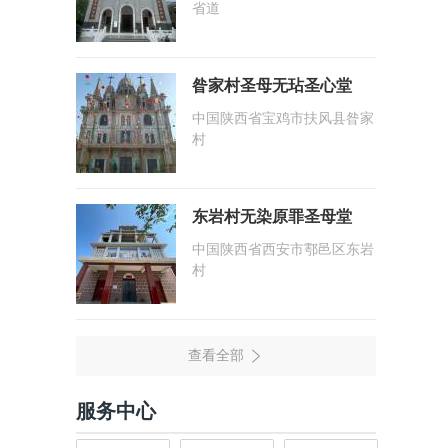
省道
昝家村圣母无玷圣心堂
中国陕西省宝鸡市扶风县昝家
村
东岩村无染原罪圣母堂
中国陕西省西安市鄠邑区东岩
村
服务中心