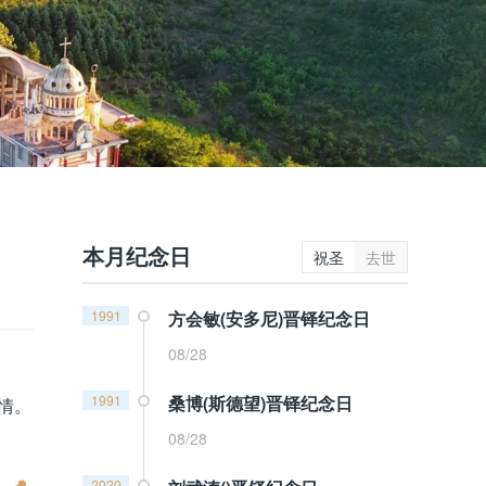
本月纪念日
祝圣
去世
1991
方会敏(安多尼)晋铎纪念日
08/28
1991
桑博(斯德望)晋铎纪念日
情。
08/28
2020