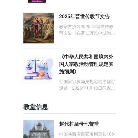
1: 25） 我愿问候那些在劳苦
和负重担之中与基督同行的你
2025年普世传教节文告
们，愿临在的救主基督安慰你
们，并圣化你们的生活，作为
教宗方济各2025 年普世传教
祝贺祂诞辰的珍贵礼品。
节文告《在普世万民中成为怀
着希望的传教士》
《中华人民共和国境内外
国人宗教活动管理规定实
施细则》
经国家宗教局按规定程序修订
通过 2025年1月18日国家宗
教局令第23号公布 自2025
年5月1日起施行
教堂信息
赵代村圣母七苦堂
中国陕西省西安市周至县108