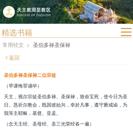
精选书籍
首页
常用经文
>
圣伯多禄圣保禄
宗教法规
返回
教区动态
教区简介
圣伯多禄圣保禄二位宗徒
信仰文萃
（早课悔罪诵毕）
教会圣月
天主，视尔宗徒圣伯多禄、圣保禄，致命宝死，使今日为圣
日。恳祈尔教会，既因彼始兴，幸於凡事，遵守厥戒谕，为
我等主耶稣，基督。亚孟。
（念天主经、圣母经、圣三光荣经各一遍）