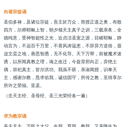
向诸宗徒诵
圣伯多禄，及诸位宗徒，吾主於万众，简授正道之奥，布散
四方，尔师耶稣上智，朝夕领天主真子之训，三载亲炙，全
德纯意，受神智超性之光，近贞洁圣宠之源，目睹耶稣，静
动言为，不远百千万里，不畏风涛寇患，不辞异方逆俗，遐
迩文蛮之地，善恶智愚，无不化导。天下万帮，前被魔术迷
诱，以所闻真教之理，诲之改迁，今兹背邪向正，弃绝土
偶，崇祀真主，皆尔洪功。我虽不获，亲淑闻授，识奉天
主，感谢尔教，恳求佑我，诚信固守，所传之教，至得享尔
所许之荣福。亚孟。
（念天主经、圣母经、圣三光荣经各一遍）
求为教宗诵
吾主天主，万民之大父，生我、育我、教我。又亲降生为