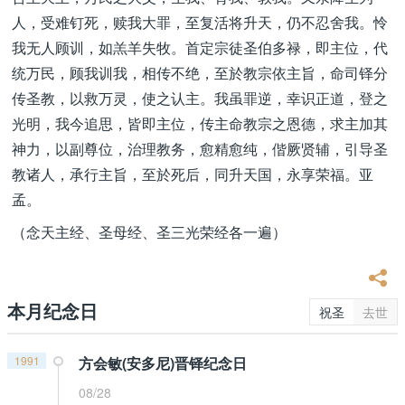
人，受难钉死，赎我大罪，至复活将升天，仍不忍舍我。怜
我无人顾训，如羔羊失牧。首定宗徒圣伯多禄，即主位，代
统万民，顾我训我，相传不绝，至於教宗依主旨，命司铎分
传圣教，以救万灵，使之认主。我虽罪逆，幸识正道，登之
光明，我今追思，皆即主位，传主命教宗之恩德，求主加其
神力，以副尊位，治理教务，愈精愈纯，偕厥贤辅，引导圣
教诸人，承行主旨，至於死后，同升天国，永享荣福。亚
孟。
（念天主经、圣母经、圣三光荣经各一遍）
本月纪念日
祝圣
去世
1991
方会敏(安多尼)晋铎纪念日
08/28