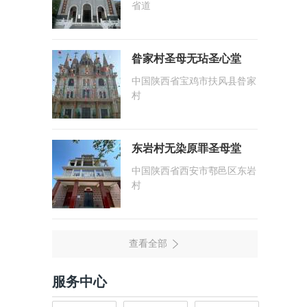
省道
昝家村圣母无玷圣心堂
中国陕西省宝鸡市扶风县昝家
村
东岩村无染原罪圣母堂
中国陕西省西安市鄠邑区东岩
村
服务中心