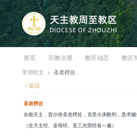
首页
宗教法规
教区动态
教区
常用经文
>
圣老楞佐
返回
圣老楞佐
全能天主，昔尔使圣老楞佐，克受火床酷刑，恳求赐
（念天主经、圣母经、圣三光荣经各一遍）