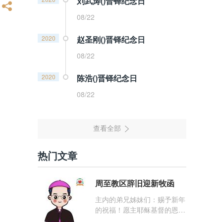
刘武涛()晋铎纪念日
08/22
2020
赵圣刚()晋铎纪念日
08/22
2020
陈浩()晋铎纪念日
08/22
热门文章
周至教区辞旧迎新牧函
主内的弟兄姊妹们：赐予新年
的祝福！愿主耶稣基督的恩
宠，与你们的心灵同在！（费