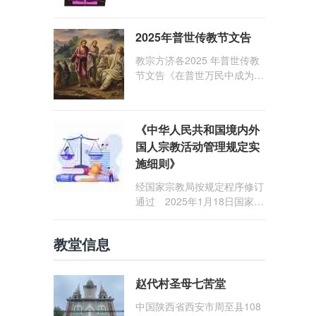
1: 25） 我愿问候那些在劳苦
和负重担之中与基督同行的你
2025年普世传教节文告
们，愿临在的救主基督安慰你
们，并圣化你们的生活，作为
教宗方济各2025 年普世传教
祝贺祂诞辰的珍贵礼品。
节文告《在普世万民中成为怀
着希望的传教士》
《中华人民共和国境内外
国人宗教活动管理规定实
施细则》
经国家宗教局按规定程序修订
通过 2025年1月18日国家宗
教局令第23号公布 自2025
年5月1日起施行
教堂信息
赵代村圣母七苦堂
中国陕西省西安市周至县108