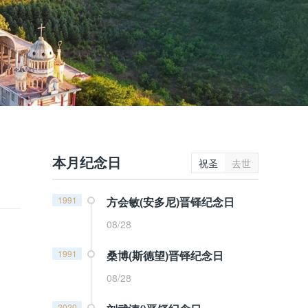
本月纪念日
祝圣
去世
1991
方会敏(安多尼)晋铎纪念日
08/28
1991
桑博(斯德望)晋铎纪念日
08/28
2020