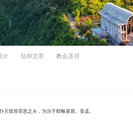
简介
信仰文萃
教会圣月
扑灭我等罪恶之火，为尔子耶稣基督。亚孟。